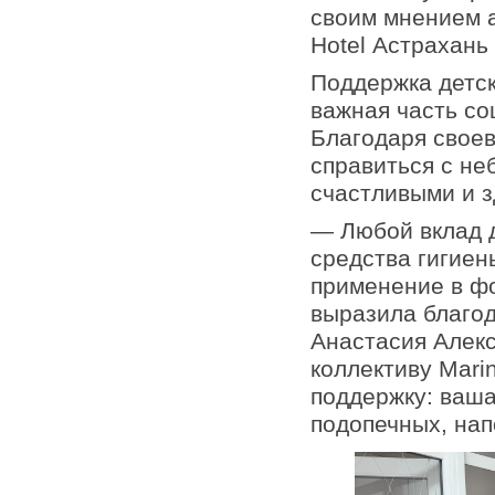
своим мнением 
Hotel Астрахань
Поддержка детс
важная часть с
Благодаря свое
справиться с не
счастливыми и 
— Любой вклад д
средства гигиен
применение в фо
выразила благо
Анастасия Алек
коллективу Mari
поддержку: ваш
подопечных, нап