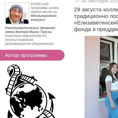
08 сентября 2025
В 2000 году
программа заняла
29 августа колл
первое место на
традиционно по
Международном
конкурсе
«Елизаветинский
благотворительных программ
фонда в преддве
имени Матери Марии Терезы
,
благодаря чему роддом №1
получил новейшее
реанимационное оборудование.
Автор программы