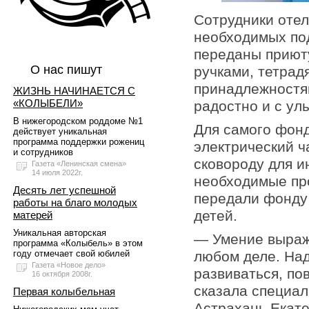
Сотрудники отел
необходимых под
переданы приюту
О нас пишут
ручками, тетра
принадлежностя
ЖИЗНЬ НАЧИНАЕТСЯ С
«КОЛЫБЕЛИ»
радостно и с ул
В нижегородском роддоме №1
Для самого фонд
действует уникальная
программа поддержки рожениц
электрический ч
и сотрудников
сковороду для и
Газета «Ленинская смена»
14 июля 2022г.
необходимые пр
Десять лет успешной
передали фонду
работы на благо молодых
детей.
матерей
Уникальная авторская
— Умение выраж
программа «Колыбель» в этом
любом деле. На
году отмечает свой юбилей
Газета «Новое дело»
развиваться, по
16 октября 2008г.
сказала специал
Первая колыбельная
Астрахань Екат