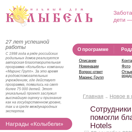
Забота
дети —
27 лет успешной
работы
О программе
Род
С 1998 года в ряде российских
родильных домов реализуется
Описание
Конта
авторская благотворительная
Номинации
Фото
программа «Колыбель» компании
«Маринс Групп». За это время
Вопрос-ответ
Отзы
родд
в родовспомогательных
Маринс Групп
учреждениях, где действует
программа, появились на свет
более 75 000 детей. Этот
уникальный проект заслужил
Главная
Новое в
высочайшую оценку и признание
как на государственном уровне,
так и в среде международных
Сотрудники
экспертов.
помогли бл
Награды «Колыбели»
Hotels