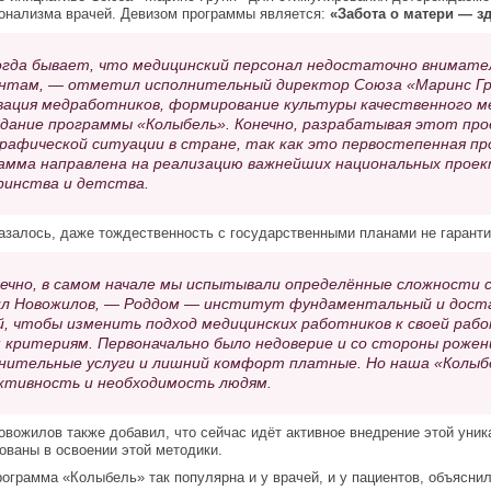
онализма врачей. Девизом программы является:
«Забота о матери — з
гда бывает, что медицинский персонал недостаточно внимател
нтам, — отметил исполнительный директор Союза «Маринс Гр
ация медработников, формирование культуры качественного ме
здание программы «Колыбель». Конечно, разрабатывая этот про
рафической ситуации в стране, так как это первостепенная пр
амма направлена на реализацию важнейших национальных проек
инства и детства.
казалось, даже тождественность с государственными планами не гарант
ечно, в самом начале мы испытывали определённые сложности 
л Новожилов, — Роддом — институт фундаментальный и доста
й, чтобы изменить подход медицинских работников к своей рабо
 критериям. Первоначально было недоверие и со стороны рожен
нительные услуги и лишний комфорт платные. Но наша «Колыбел
тивность и необходимость людям.
вожилов также добавил, что сейчас идёт активное внедрение этой уник
ованы в освоении этой методики.
ограмма «Колыбель» так популярна и у врачей, и у пациентов, объясни