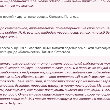
ки — распашонки и байковое одеяло. Было очень приятно. Если
ть к тем же врачам.
т врачей и другая нижегородка, Светлана Потапова:
рожелательное, внимательное, по-матерински нежное отношени
а в роддом № 6, вселило твёрдую уверенность в том, что всё бу
овую жизнь.
своего общения с новоявленными мамами поделилась с нами руководит
ного фонда «Благочестие» Татьяна Ястребова.
читаю, самое важное — это научить родителей радоваться том
го быстрее поймут и осознают свою роль и с первых же секунд
азработаны следующие мероприятия: индивидуальные собеседова
новных задач «Школы мам» — это оперативный вывод мамочек из 
тся роды. Там, например, я постоянно провожу с мамочками заря
ановить дыхание, привести фигуру в норму после родов. Мы та
сы, советуемся, как лучше поступить в какой-то ситуации. В п
н вопрос». Очень многие отцы хотят принимать самое непосре
тании своих чад. Мы также приветствуем все вопросы и пожелан
ек и дедушек.