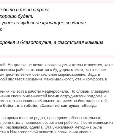
не было и тени страха.
 хорошо будет.
 увидело чудесное кричащее создание.
:
ровья и благополучия, а счастливая мамаша
ей. Но далеко не везде к роженицам и детям относятся, как в
овском районе, относится к будущим мамам, как к своим
лым десятилетием сознательное мировоззрение. Ведь в
орой является создание максимального уюта и комфорта в
ления качества работы медперсонала. По словам главврача
нения своих обязанностей всеми сотрудниками роддома и
гам анкетирования наибольшее количество благодарностей,
 бойся, я с тобой»
,
«Самая лёгкая рука»
,
«Всегда
 во время и после родов, проведение образовательных
 роли отца в процессе воспитания ребёнка. После выписки из
и, распашонки, одеяла. Эта уникальная методика была
сти в Нижегородской области и повышения уровня