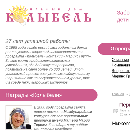
Забо
дети
27 лет успешной работы
С 1998 года в ряде российских родильных домов
О прогр
реализуется авторская благотворительная
программа «Колыбель» компании «Маринс Групп».
Описание
За это время в родовспомогательных
учреждениях, где действует программа,
Номинаци
появились на свет более 75 000 детей. Этот
Вопрос-от
уникальный проект заслужил высочайшую оценку
Маринс Г
и признание как на государственном уровне, так
и в среде международных экспертов.
Награды «Колыбели»
Главная
Пер
В 2000 году программа заняла
Газет
первое место на
Международном
25 окт
конкурсе благотворительных
программ имени Матери Марии
Нижего
Терезы
, благодаря чему роддом
№1 получил новейшее