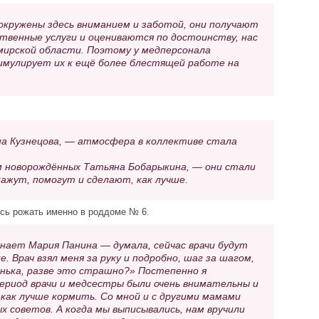
окружены здесь вниманием и заботой, они получают
твенные услуги и оцениваются по достоинству, нас
мирской области. Поэтому у медперсонала
имулирует их к ещё более блестящей работе на
а Кузнецова, — атмосфера в коллективе стала
м новорождённых Татьяна Бобарыкина, — они стали
ажут, помогут и сделают, как лучше.
сь рожать именно в роддоме № 6.
инает Мария Панина — думала, сейчас врачи будут
 Врач взял меня за руку и подробно, шаг за шагом,
енька, разве это страшно?» Постепенно я
период врачи и медсестры были очень внимательны и
 как лучше кормить. Со мной и с другими мамами
 советов. А когда мы выписывались, нам вручили