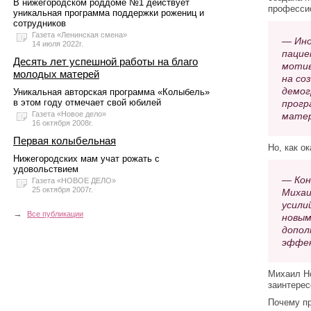
В нижегородском роддоме №1 действует
професси
уникальная программа поддержки рожениц и
сотрудников
Газета «Ленинская смена»
— Ино
14 июля 2022г.
пацие
Десять лет успешной работы на благо
мотив
молодых матерей
на со
демог
Уникальная авторская программа «Колыбель»
в этом году отмечает свой юбилей
прогр
Газета «Новое дело»
матер
16 октября 2008г.
Первая колыбельная
Но, как о
Нижегородских мам учат рожать с
удовольствием
— Кон
Газета «НОВОЕ ДЕЛО»
25 октября 2007г.
Михаи
усили
→
Все публикации
новым
допол
эффек
Михаил Но
заинтерес
Почему пр