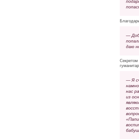
подар
попас
Благодари
— Доб
попал
даю н
Секретом 
гуманитар
— Я с
намно
нас р
из ос
являю
восст
вопро
«Папи
воспи
бабуш