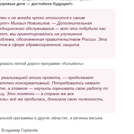
доровые дети — достойное будущее!»
.
ен и не всегда чутко относится к своим
упп» Михаил Новожилов. — Дополнительная
дицинского обслуживания — вот что побудило нас
ект, мы ориентировались на улучшение
облема, обозначенная правительством России. Эта
тов в сфере здравоохранения, защита
ировала лёгкой дороги программе «Колыбель».
с реализацией этого проекта, — продолжает
точно консервативный. Потребовалось немало
те, а главное — научить оценивать свою работу по
иц. Это понятно — в стране же все
ь» всё же пробилась, доказала свою полезность,
альной программы в других областях, и регионы весьма
л Владимир Горбачёв.