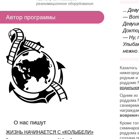
реанимационное оборудование.
... Де
Автор программы
— Вот 
Девушк
Доктор
— Ну, 
Улыбаю
нежно 
Казалось 
нижегород
родным и 
роддоме №
родильно
Одним из 
роддома №
своевреме
награжда
вовремя
О нас пишут
Кроме тог
семинаров
ЖИЗНЬ НАЧИНАЕТСЯ С «КОЛЫБЕЛИ»
роддома м
создана п