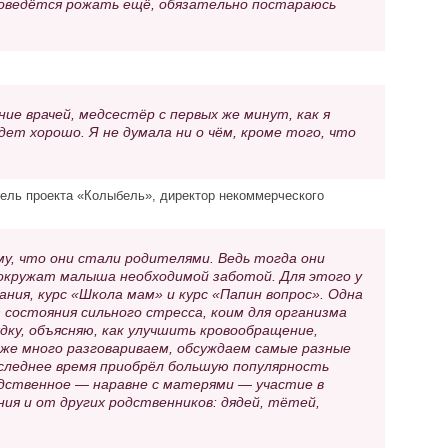
 доведётся рожать ещё, обязательно постараюсь
е врачей, медсестёр с первых же минут, как я
дет хорошо. Я не думала ни о чём, кроме того, что
ель проекта «Колыбель», директор некоммерческого
у, что они стали родителями. Ведь тогда они
 окружат малыша необходимой заботой. Для этого у
ния, курс «Школа мам» и курс «Папин вопрос». Одна
состояния сильного стресса, коим для организма
дку, объясняю, как улучшить кровообращение,
кже много разговариваем, обсуждаем самые разные
оследнее время приобрёл большую популярность
дственное — наравне с матерями — участие в
ия и от других родственников: дядей, тётей,