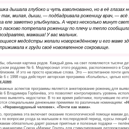
вушка дышала глубоко и чуть взволнованно, но в её глазах 
так, милая, дыши, — подбадривала роженицу врач, — всё
а еле заметно улыбнулась. А через несколько минут свет
 ласково потрепала роженицу по плечу и тепло сообщила
поздравляю, мамаша! У вас мальчик.
щиеся медсёстры желали новорождённому и его маме здо
прижимала к груди своё новоявленное сокровище.
бы, обычная картина родов. Каждый день на свет появляются тысячи дет
ском роддоме № 6. Медперсонал этого роддома, расположенного в Сорм
близким. И это не просто красивые слова. Это — воспитанное почти це
 6 с 1998 года действует авторская программа «Колыбель», целью кот
м доме
.
важных аспектов программы является анкетирование рожениц для выяв
 6 Владимира Горбачёва, это позволяет контролировать уровень испол
нно выявлять недостатки. В то же время работники, получившие по ито
ются специальными денежными премиями по различным номинациям:
«Не
»
,
«Неравнодушный человек»
,
«Почти как мама»
.
о, программа эта включает оказание психологической помощи мамам до,
 по вопросам ухода за малышом в послеродовой период, курсы лекций о
амам обязательно дарят разные приятные и полезные подарки — пелёнк
о инициативе Союза «Маринс Групп» для стимулирования деторождаемо