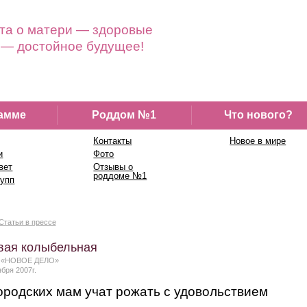
та о матери — здоровые
 — достойное будущее!
амме
Роддом №1
Что нового?
Контакты
Новое в мире
и
Фото
вет
Отзывы о
роддоме №1
рупп
Статьи в прессе
вая колыбельная
а «НОВОЕ ДЕЛО»
ября 2007г.
родских мам учат рожать с удовольствием