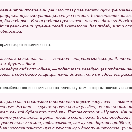
дение этой программы решило сразу две задачи: будущие мамы 
фицированную специализированную помощь. Естественно, качес
т, благодарят. В наш роддом приезжают рожать даже из Влади
ётся реальное ощущение своей значимости для людей, а это ст
 общества.
врачу вторят и подчинённые.
лыбель» сплотила нас, — говорит старшая медсестра Антонин
вая, дружелюбная.
ы ведут себя спокойнее, — поделилась заведующая отделение
вовать себя более защищёнными. Знают, что им здесь всё расск
колыбельные» воспоминания остались и у мам, которым посчастливило
я привезли в родильное отделение в первом часу ночи, — вспом
 сонные. Но нет — кругом приветливые улыбки, полное понимание.
азал, как всё будет происходить. Потом спросил: «Ну что, Маш
шенно успокоилась, и роды прошли очень легко. В послеродовой 
предительны ко мне, подсказывали, как лучше держать ребёнка,
дили восстановительную гимнастику и давали множество ценных