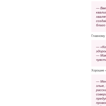
— Вве
квали
хваля
созда
благо
Главному 
— «Ко
здоро
— Мам
чувст
Хорошие «
— Мен
злые,
расск
совер
преду
прово